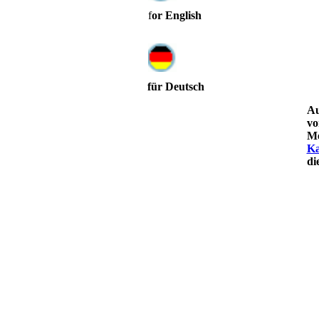
f
or English
für Deutsch
Au
vo
Me
Ka
di